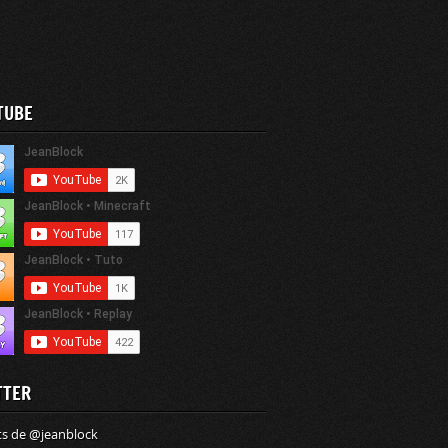
TUBE
TTER
s de @jeanblock