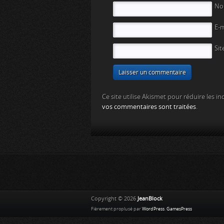
N
E-
Sit
Ce site utilise Akismet pour réduire les in
vos commentaires sont traitées
.
Copyright © 2026
JeanBlock
Fièrement proplusé par
WordPress
.
GamesPress