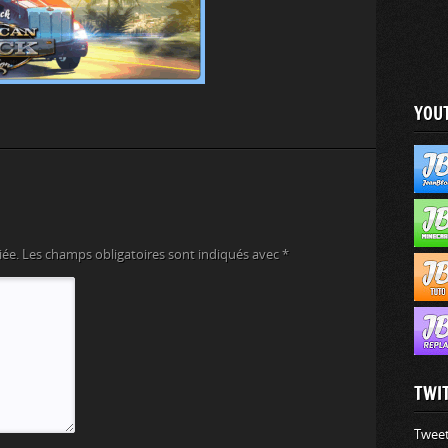
YOU
iée.
Les champs obligatoires sont indiqués avec
*
TWI
Tweet