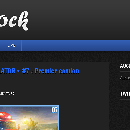
LIVE
AUC
TOR • #7 : Premier camion
Aucu
TWI
MENTAIRE