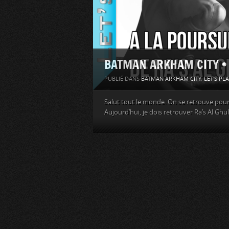
BATMAN ARKHAM CITY • #1
PUBLIÉ DANS
BATMAN ARKHAM CITY
,
LET'S PLA
Salut tout le monde. On se retrouve pour
Aujourd’hui, je dois retrouver Ra’s Al Ghul