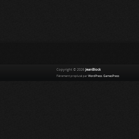
Copyright © 2026
JeanBlock
Fièrement proplusé par
WordPress
.
GamesPress