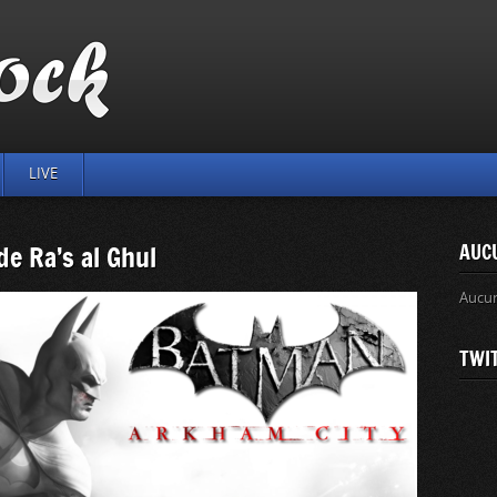
LIVE
de Ra’s al Ghul
AUC
Aucu
TWI