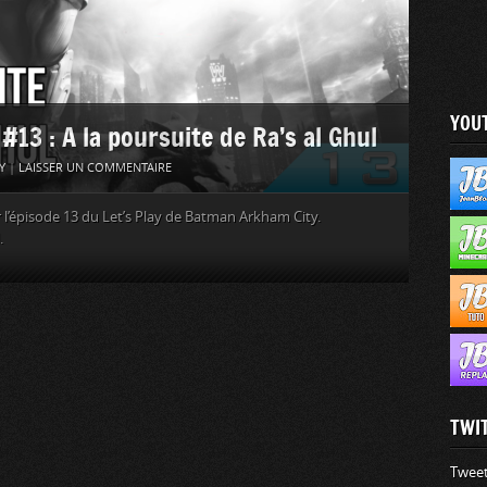
YOU
3 : A la poursuite de Ra’s al Ghul
Y
|
LAISSER UN COMMENTAIRE
 l’épisode 13 du Let’s Play de Batman Arkham City.
.
TWI
Tweet