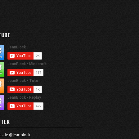
TUBE
TTER
s de @jeanblock