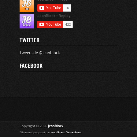
TWITTER
Tweets de @jeanblock
FACEBOOK
Copyright © 2026
JeanBlock
Fièrement proplusé par
WordPress
.
GamesPress