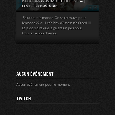
PUBLIÉ DANS
ASSASSIN'S CREED III
,
LET'S PLAY
|
LAISSER UN COMMENTAIRE
Salut tout le monde. On se retrouve pour
l’épisode 22 du Let’s Play d’Assassin’s Creed III.
Et je dois dire que je galère un peu pour
trouver le bon chemin.
AUCUN ÉVÉNEMENT
Aucun événement pour le moment
TWITCH