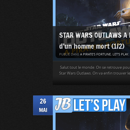
STAR WARS OUTLAWS A Pir
d’un homme mort (1/2)
PUBLIÉ DANS
A PIRATE'S FORTUNE
,
LET'S PLAY
,
Salut tout le monde. On se retrouve pour l
Star Wars Outlaws. On va enfin trouver le
26
MAI