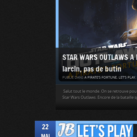
STAR WARS OUTLAWS A Pi
larcin, pas de butin
PUBLIÉ DANS
A PIRATE'S FORTUNE
,
LET'S PLAY
,
Salut tout le monde. On se retrouve pour l
Star Wars Outlaws. Encore de la bataille s
22
MAI