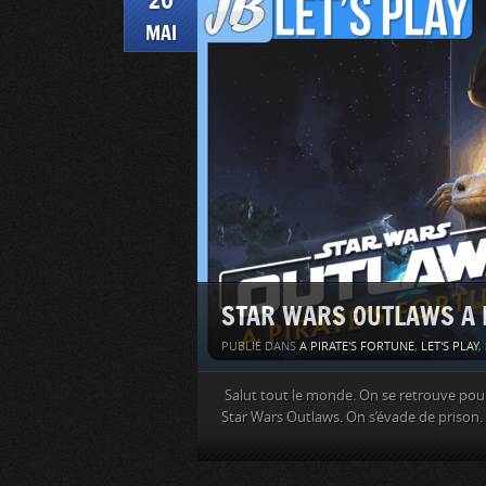
MAI
STAR WARS OUTLAWS A Pi
PUBLIÉ DANS
A PIRATE'S FORTUNE
,
LET'S PLAY
,
Salut tout le monde. On se retrouve pour l
Star Wars Outlaws. On s’évade de prison.