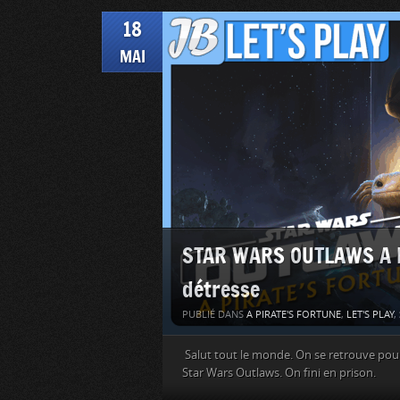
18
MAI
STAR WARS OUTLAWS A Pir
détresse
PUBLIÉ DANS
A PIRATE'S FORTUNE
,
LET'S PLAY
,
Salut tout le monde. On se retrouve pour l
Star Wars Outlaws. On fini en prison.