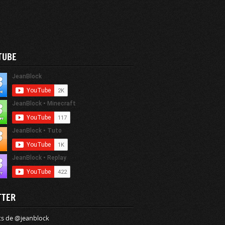
TUBE
TTER
s de @jeanblock