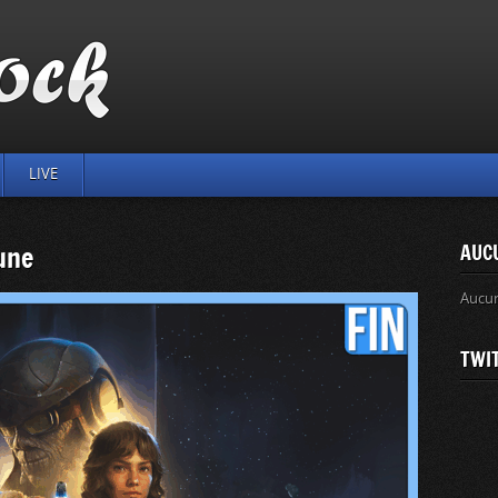
LIVE
tune
AUC
Aucu
TWI