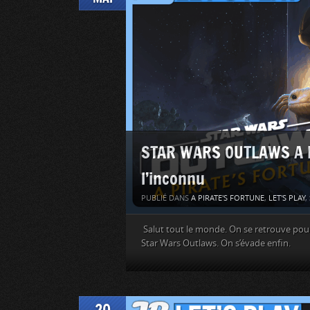
STAR WARS OUTLAWS A Pi
l’inconnu
PUBLIÉ DANS
A PIRATE'S FORTUNE
,
LET'S PLAY
,
Salut tout le monde. On se retrouve pour l
Star Wars Outlaws. On s’évade enfin.
20