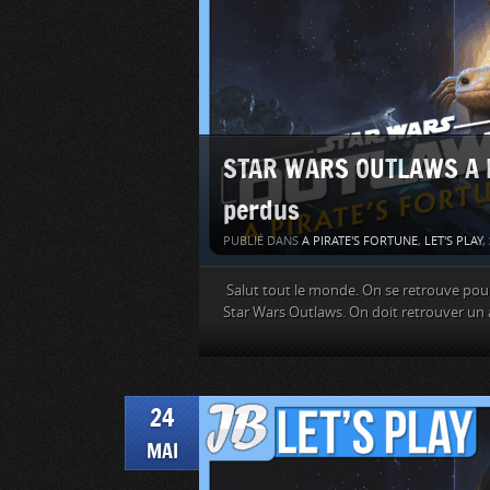
STAR WARS OUTLAWS A Pi
perdus
PUBLIÉ DANS
A PIRATE'S FORTUNE
,
LET'S PLAY
,
Salut tout le monde. On se retrouve pour l
Star Wars Outlaws. On doit retrouver un
24
MAI