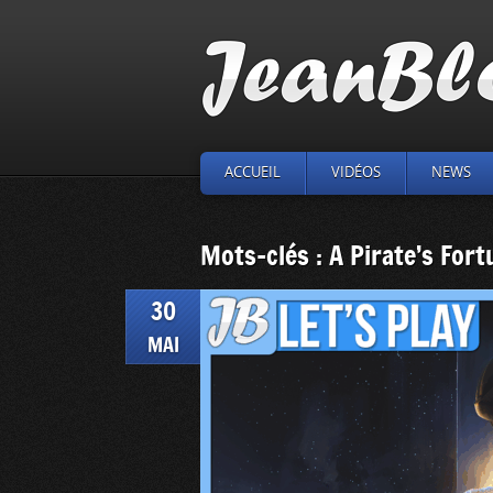
ACCUEIL
VIDÉOS
NEWS
Mots-clés : A Pirate’s For
30
MAI