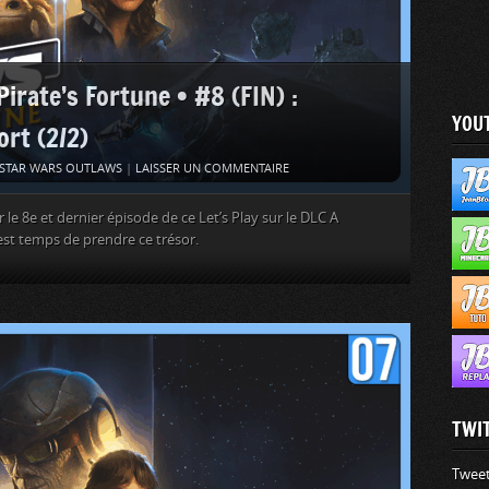
ate’s Fortune • #8 (FIN) :
YOU
rt (2/2)
STAR WARS OUTLAWS
|
LAISSER UN COMMENTAIRE
le 8e et dernier épisode de ce Let’s Play sur le DLC A
 est temps de prendre ce trésor.
TWI
Tweet