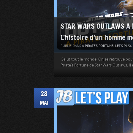
STAR WARS OUTLAWS A Pir
L’histoire d’un homme mo
PUBLIÉ DANS
A PIRATE'S FORTUNE
,
LET'S PLAY
,
Salut tout le monde. On se retrouve pour 
Pirate’s Fortune de Star Wars Outlaws. Il
28
MAI