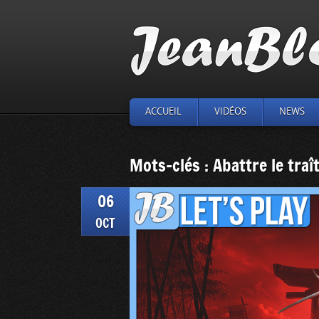
ACCUEIL
VIDÉOS
NEWS
Mots-clés : Abattre le traî
06
OCT