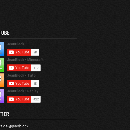
TUBE
TTER
s de @jeanblock