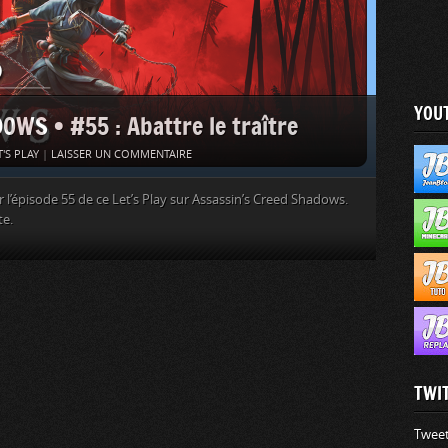
YOU
WS • #55 : Abattre le traître
T'S PLAY
|
LAISSER UN COMMENTAIRE
l’épisode 55 de ce Let’s Play sur Assassin’s Creed Shadows.
te.
TWI
Tweet