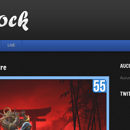
LIVE
tre
AUC
Aucu
TWI