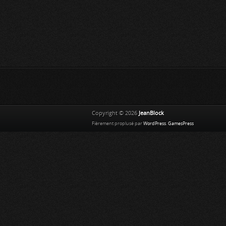
Copyright © 2026
JeanBlock
Fièrement proplusé par
WordPress
.
GamesPress