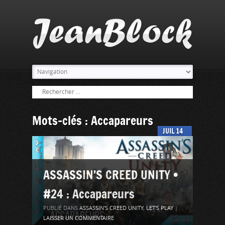
Mots-clés : Accapareurs
JUIL
14
ASSASSIN’S CREED UNITY •
#24 : Accapareurs
PUBLIÉ DANS
ASSASSIN'S CREED UNITY
,
LET'S PLAY
|
LAISSER UN COMMENTAIRE