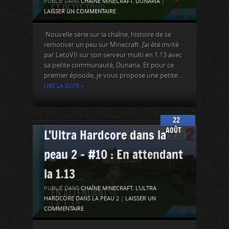
PUBLIÉ DANS
CHAÎNE MINECRAFT
,
DUNARIA
|
LAISSER UN COMMENTAIRE
Nouvelle série sur la chaîne, histoire de se
remotiver un peu sur Minecraft. J’ai été invité
par LetoVII sur son serveur multi en 1.13 avec
sa petite communauté, Dunaria. Et pour ce
premier épisode, je vous propose une petite...
LIRE LA SUITE »
22
AOÛT
L’Ultra Hardcore dans la
peau 2 – #10 : En attendant
la 1.13
PUBLIÉ DANS
CHAÎNE MINECRAFT
,
L'ULTRA
HARDCORE DANS LA PEAU 2
|
LAISSER UN
COMMENTAIRE