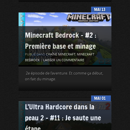
MAI
13
Minecraft Bedrock – #2 :
Première base et minage
PUBLIÉ DANS
CHAÎNE MINECRAFT
,
MINECRAFT
BEDROCK
|
LAISSER UN COMMENTAIRE
2e épisode de l’aventure. Et comme ça début,
on fait du minage.
MAI
01
L’Ultra Hardcore dans la
peau 2 – #11 : Je saute une
étape