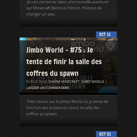
Je vais me lancer dans une nouvelle aventure
sur Minecraft Bedrock Edition. Histoire de
changer un peu.
OCT
11
Jimbo World – #75 : Je
tente de finir la salle des
coffres du spawn
PUBLIÉ DANS
CHAÎNE MINECRAFT
,
JIMBO WORLD
|
LAISSER UN COMMENTAIRE
Petit retour sur le Jimbo World où je tente de
finir l’un des projets en cours, la salle des
coffres au spawn.
OCT
01