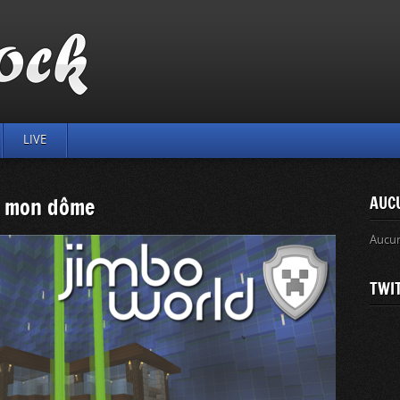
LIVE
s mon dôme
AUC
Aucu
TWI