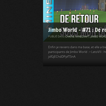
Jimbo World – #71 : De 
PUBLIÉ DANS
CHAÎNE MINECRAFT
,
JIMBO WOR
Enfin je reviens dans ma base, et elle a 
participants de Jimbo World : • LetoVII
jsfGjEChdDPpfTSnA