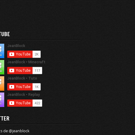
TUBE
TTER
s de @jeanblock