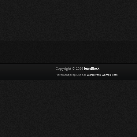
Copyright © 2026
JeanBlock
Fièrement proplusé par
WordPress
.
GamesPress