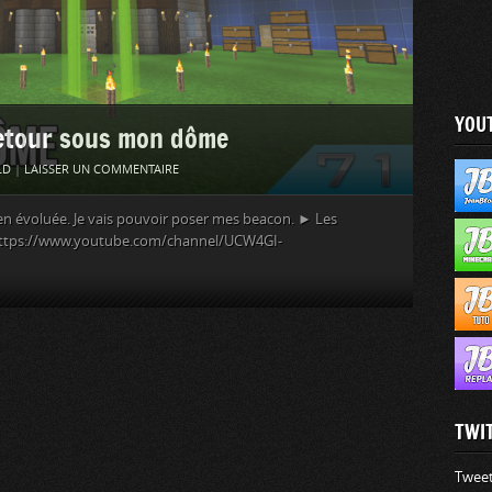
YOU
retour sous mon dôme
LD
|
LAISSER UN COMMENTAIRE
bien évoluée. Je vais pouvoir poser mes beacon. ► Les
 : https://www.youtube.com/channel/UCW4GI-
TWI
Tweet