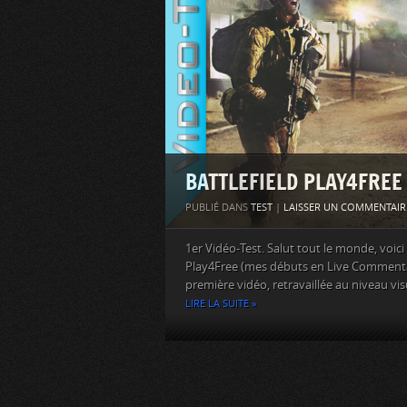
BATTLEFIELD PLAY4FREE 
PUBLIÉ DANS
TEST
|
LAISSER UN COMMENTAIR
1er Vidéo-Test. Salut tout le monde, voic
Play4Free (mes débuts en Live Commentary
première vidéo, retravaillée au niveau visu
LIRE LA SUITE »