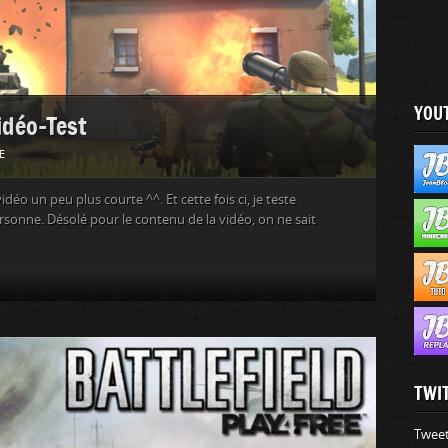
YOU
idéo-Test
E
vidéo un peu plus courte ^^. Et cette fois ci, je teste
personne. Désolé pour le contenu de la vidéo, on ne sait
TWI
Tweet