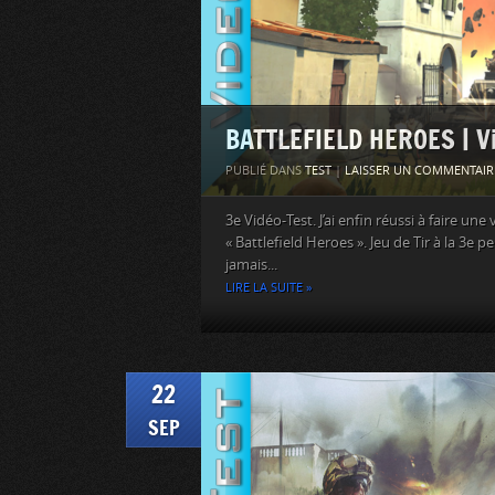
BATTLEFIELD HEROES | V
PUBLIÉ DANS
TEST
|
LAISSER UN COMMENTAIR
3e Vidéo-Test. J’ai enfin réussi à faire une 
« Battlefield Heroes ». Jeu de Tir à la 3e 
jamais...
LIRE LA SUITE »
22
SEP