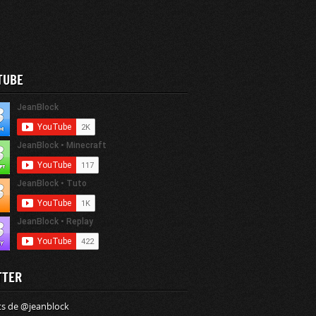
TUBE
TTER
s de @jeanblock