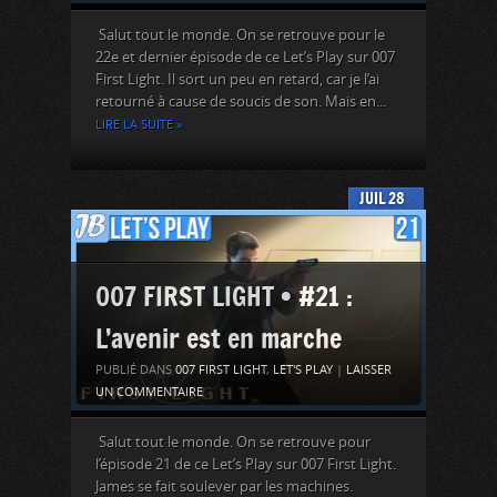
Salut tout le monde. On se retrouve pour le
22e et dernier épisode de ce Let’s Play sur 007
First Light. Il sort un peu en retard, car je l’ai
retourné à cause de soucis de son. Mais en...
LIRE LA SUITE »
JUIL
28
007 FIRST LIGHT • #21 :
L’avenir est en marche
PUBLIÉ DANS
007 FIRST LIGHT
,
LET'S PLAY
|
LAISSER
UN COMMENTAIRE
Salut tout le monde. On se retrouve pour
l’épisode 21 de ce Let’s Play sur 007 First Light.
James se fait soulever par les machines.