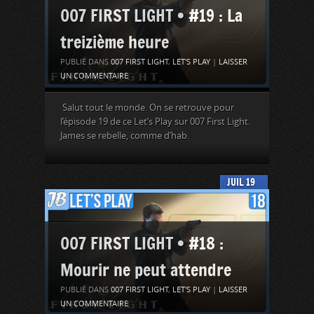
007 FIRST LIGHT • #19 : La
treizième heure
PUBLIÉ DANS
007 FIRST LIGHT
,
LET'S PLAY
|
LAISSER
UN COMMENTAIRE
Salut tout le monde. On se retrouve pour
l’épisode 19 de ce Let’s Play sur 007 First Light.
James se rebelle, comme d’hab.
JUIL
19
007 FIRST LIGHT • #18 :
Mourir ne peut attendre
PUBLIÉ DANS
007 FIRST LIGHT
,
LET'S PLAY
|
LAISSER
UN COMMENTAIRE