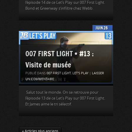
l’épisode 14 de ce Let’s Play sur 007 First Light.
Bond et Greenway s’infiltre chez Webb.
JUIN
28
007 FIRST LIGHT • #13 :
Visite de musée
PUBLIÉ DANS
007 FIRST LIGHT
,
LET'S PLAY
|
LAISSER
UN COMMENTAIRE
Salut tout le monde. On se retrouve pour
l’épisode 13 de ce Let’s Play sur 007 First Light.
Et James aime le tri sélectif.
« Articles plus anciens