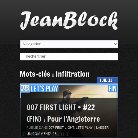
Mots-clés : Infiltration
JUIL
31
007 FIRST LIGHT • #22
(FIN) : Pour l’Angleterre
PUBLIÉ DANS
007 FIRST LIGHT
,
LET'S PLAY
|
LAISSER
UN COMMENTAIRE