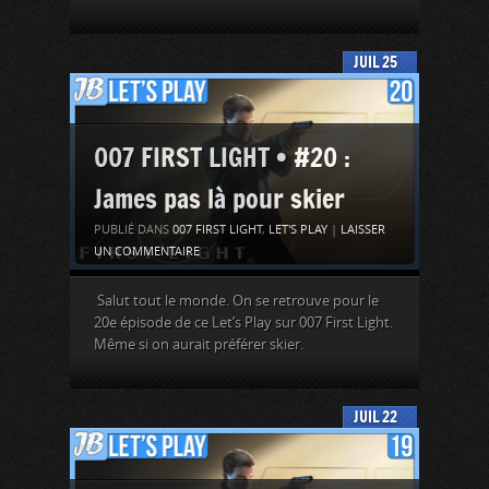
JUIL
25
007 FIRST LIGHT • #20 :
James pas là pour skier
PUBLIÉ DANS
007 FIRST LIGHT
,
LET'S PLAY
|
LAISSER
UN COMMENTAIRE
Salut tout le monde. On se retrouve pour le
20e épisode de ce Let’s Play sur 007 First Light.
Même si on aurait préférer skier.
JUIL
22