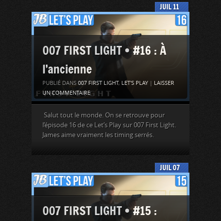
JUIL
11
007 FIRST LIGHT • #16 : À
l’ancienne
PUBLIÉ DANS
007 FIRST LIGHT
,
LET'S PLAY
|
LAISSER
UN COMMENTAIRE
Salut tout le monde. On se retrouve pour
l’épisode 16 de ce Let’s Play sur 007 First Light.
James aime vraiment les timing serrés.
JUIL
07
007 FIRST LIGHT • #15 :