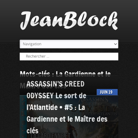
Mots-clés : La Gardienne et le
ASSASSIN’S CREED
Maître des clés
JUIN
19
ODYSSEY Le sort de
l’Atlantide • #5 : La
Gardienne et le Maître des
clés