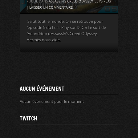
PUBLIÉ DANS
ASSASSIN'S CREED ODYSSEY
,
LET'S PLAY
|
LAISSER UN COMMENTAIRE
Salut tout le monde. On se retrouve pour
l’épisode 5 du Let’s Play sur DLC « Le sort de
l’Atlantide » d’Assassin’s Creed Odyssey.
Hermès nous aide.
AUCUN ÉVÉNEMENT
Aucun événement pour le moment
TWITCH