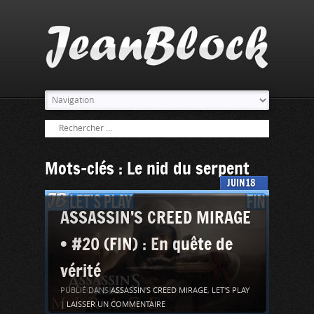
Mots-clés : Le nid du serpent
JUIN
18
ASSASSIN’S CREED MIRAGE
• #20 (FIN) : En quête de
vérité
PUBLIÉ DANS
ASSASSIN'S CREED MIRAGE
,
LET'S PLAY
|
LAISSER UN COMMENTAIRE