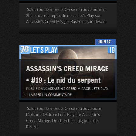
Salut tout le monde. On se retrouve pour le
20e et dernier épisode de ce Let’s Play sur
Assassin’s Creed Mirage. Basim et son destin.
JUIN
17
ASSASSIN’S CREED MIRAGE
• #19 : Le nid du serpent
PUBLIÉ DANS
ASSASSIN'S CREED MIRAGE
,
LET'S PLAY
|
LAISSER UN COMMENTAIRE
Salut tout le monde. On se retrouve pour
l’épisode 19 de ce Let’s Play sur Assassin’s
Creed Mirage. On cherche le big boss de
l’ordre.