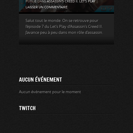
PUBLIÉ DANS
ASSASSIN'S CREED II
,
LET'S PLAY
|
LAISSER UN COMMENTAIRE
Salut tout le monde. On se retrouve pour
l’épisode 7 du Let’s Play d’Assassin’s Creed II.
J’avance peu à peu dans mon rôle d’assassin.
AUCUN ÉVÉNEMENT
Aucun événement pour le moment
TWITCH