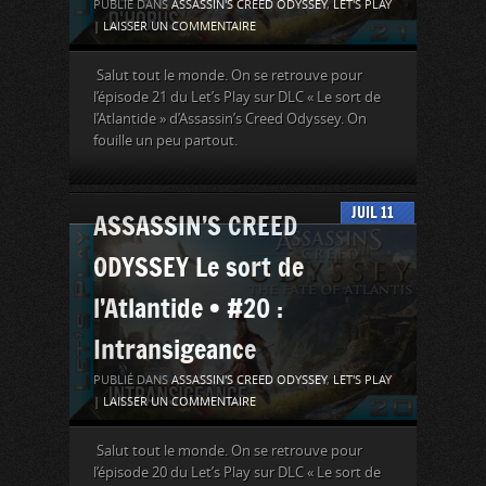
PUBLIÉ DANS
ASSASSIN'S CREED ODYSSEY
,
LET'S PLAY
|
LAISSER UN COMMENTAIRE
Salut tout le monde. On se retrouve pour
l’épisode 21 du Let’s Play sur DLC « Le sort de
l’Atlantide » d’Assassin’s Creed Odyssey. On
fouille un peu partout.
JUIL
11
ASSASSIN’S CREED
ODYSSEY Le sort de
l’Atlantide • #20 :
Intransigeance
PUBLIÉ DANS
ASSASSIN'S CREED ODYSSEY
,
LET'S PLAY
|
LAISSER UN COMMENTAIRE
Salut tout le monde. On se retrouve pour
l’épisode 20 du Let’s Play sur DLC « Le sort de