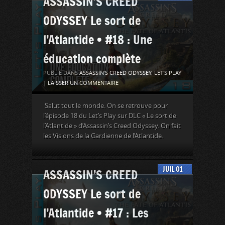
ASSASSIN’S CREED
ODYSSEY Le sort de
l’Atlantide • #18 : Une
éducation complète
PUBLIÉ DANS
ASSASSIN'S CREED ODYSSEY
,
LET'S PLAY
|
LAISSER UN COMMENTAIRE
Salut tout le monde. On se retrouve pour
l’épisode 18 du Let’s Play sur DLC « Le sort de
l’Atlantide » d’Assassin’s Creed Odyssey. On fait
les Visions de la Gardienne de l’Atlantide.
JUIL
01
ASSASSIN’S CREED
ODYSSEY Le sort de
l’Atlantide • #17 : Les