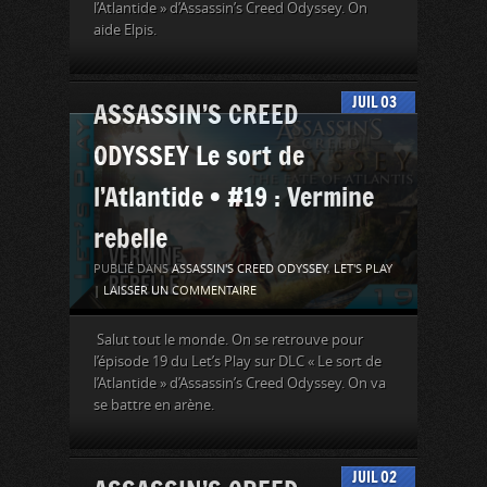
l’Atlantide » d’Assassin’s Creed Odyssey. On
aide Elpis.
JUIL
03
ASSASSIN’S CREED
ODYSSEY Le sort de
l’Atlantide • #19 : Vermine
rebelle
PUBLIÉ DANS
ASSASSIN'S CREED ODYSSEY
,
LET'S PLAY
|
LAISSER UN COMMENTAIRE
Salut tout le monde. On se retrouve pour
l’épisode 19 du Let’s Play sur DLC « Le sort de
l’Atlantide » d’Assassin’s Creed Odyssey. On va
se battre en arène.
JUIL
02