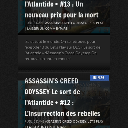
l’Atlantide • #13 : Un
nouveau prix pour la mort
PUBLIÉ DANS
ASSASSIN'S CREED ODYSSEY
,
LET'S PLAY
|
LAISSER UN COMMENTAIRE
Salut tout le monde. On se retrouve pour
l’épisode 13 du Let’s Play sur DLC « Le sort de
l’Atlantide » d’Assassin’s Creed Odyssey. On
retrouve un ancien ennemi.
JUIN
26
ASSASSIN’S CREED
ODYSSEY Le sort de
l’Atlantide • #12 :
L’insurrection des rebelles
PUBLIÉ DANS
ASSASSIN'S CREED ODYSSEY
,
LET'S PLAY
|
LAISSER UN COMMENTAIRE