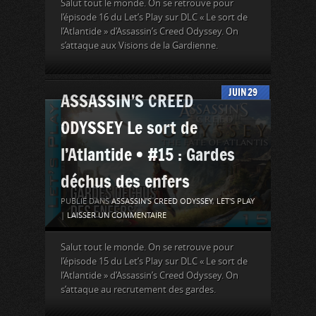
Salut tout le monde. On se retrouve pour
l’épisode 16 du Let’s Play sur DLC « Le sort de
l’Atlantide » d’Assassin’s Creed Odyssey. On
s’attaque aux Visions de la Gardienne.
JUIN
29
ASSASSIN’S CREED
ODYSSEY Le sort de
l’Atlantide • #15 : Gardes
déchus des enfers
PUBLIÉ DANS
ASSASSIN'S CREED ODYSSEY
,
LET'S PLAY
|
LAISSER UN COMMENTAIRE
Salut tout le monde. On se retrouve pour
l’épisode 15 du Let’s Play sur DLC « Le sort de
l’Atlantide » d’Assassin’s Creed Odyssey. On
s’attaque au recrutement des gardes.