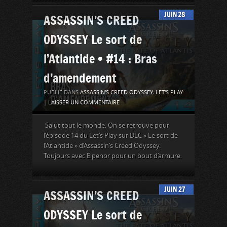
JUIN
28
ASSASSIN’S CREED
ODYSSEY Le sort de
l’Atlantide • #14 : Bras
d’amendement
PUBLIÉ DANS
ASSASSIN'S CREED ODYSSEY
,
LET'S PLAY
|
LAISSER UN COMMENTAIRE
Salut tout le monde. On se retrouve pour
l’épisode 14 du Let’s Play sur DLC « Le sort de
l’Atlantide » d’Assassin’s Creed Odyssey.
Toujours avec Elpenor pour un bout d’armure.
JUIN
27
ASSASSIN’S CREED
ODYSSEY Le sort de