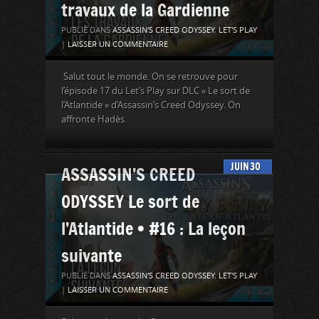
travaux de la Gardienne
PUBLIÉ DANS
ASSASSIN'S CREED ODYSSEY
,
LET'S PLAY
|
LAISSER UN COMMENTAIRE
Salut tout le monde. On se retrouve pour
l’épisode 17 du Let’s Play sur DLC « Le sort de
l’Atlantide » d’Assassin’s Creed Odyssey. On
affronte Hadès.
JUIN
30
ASSASSIN’S CREED
ODYSSEY Le sort de
l’Atlantide • #16 : La leçon
suivante
PUBLIÉ DANS
ASSASSIN'S CREED ODYSSEY
,
LET'S PLAY
|
LAISSER UN COMMENTAIRE