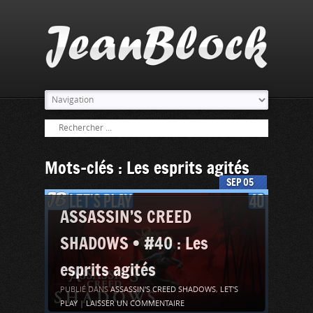
Mots-clés : Les esprits agités
SEP
05
ASSASSIN’S CREED
SHADOWS • #40 : Les
esprits agités
PUBLIÉ DANS
ASSASSIN'S CREED SHADOWS
,
LET'S
PLAY
|
LAISSER UN COMMENTAIRE