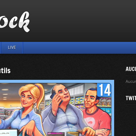
LIVE
tils
AUC
Aucu
TWI