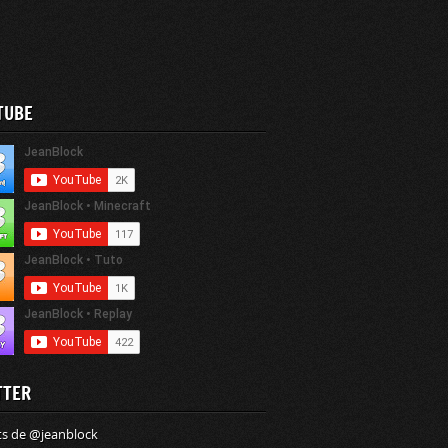
TUBE
TTER
s de @jeanblock