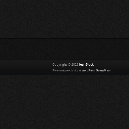
Copyright © 2026
JeanBlock
Fièrement proplusé par
WordPress
.
GamesPress