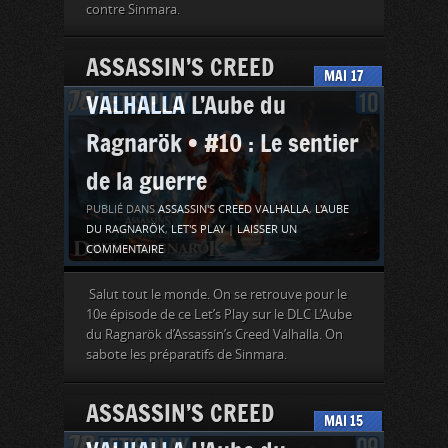
contre Sinmara.
ASSASSIN’S CREED
MAI
17
VALHALLA L’Aube du
Ragnarök • #10 : Le sentier
de la guerre
PUBLIÉ DANS
ASSASSIN'S CREED VALHALLA
,
L'AUBE
DU RAGNARÖK
,
LET'S PLAY
|
LAISSER UN
COMMENTAIRE
Salut tout le monde. On se retrouve pour le
10e épisode de ce Let’s Play sur le DLC L’Aube
du Ragnarök d’Assassin’s Creed Valhalla. On
sabote les préparatifs de Sinmara.
ASSASSIN’S CREED
MAI
15