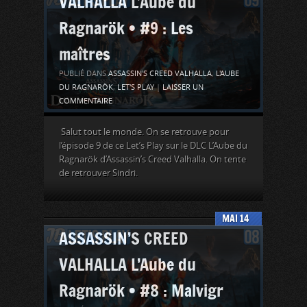
VALHALLA L’Aube du
Ragnarök • #9 : Les
maîtres
PUBLIÉ DANS
ASSASSIN'S CREED VALHALLA
,
L'AUBE
DU RAGNARÖK
,
LET'S PLAY
|
LAISSER UN
COMMENTAIRE
Salut tout le monde. On se retrouve pour
l’épisode 9 de ce Let’s Play sur le DLC L’Aube du
Ragnarök d’Assassin’s Creed Valhalla. On tente
de retrouver Sindri.
MAI
14
ASSASSIN’S CREED
VALHALLA L’Aube du
Ragnarök • #8 : Malvigr