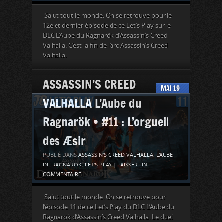
Salut tout le monde. On se retrouve pour le
12e et dernier épisode de ce Let’s Play sur le
DLC L’Aube du Ragnarök d’Assassin’s Creed
Valhalla. C’est la fin de l’arc Assassin’s Creed
Valhalla.
ASSASSIN’S CREED
MAI
19
VALHALLA L’Aube du
Ragnarök • #11 : L’orgueil
des Æsir
PUBLIÉ DANS
ASSASSIN'S CREED VALHALLA
,
L'AUBE
DU RAGNARÖK
,
LET'S PLAY
|
LAISSER UN
COMMENTAIRE
Salut tout le monde. On se retrouve pour
l’épisode 11 de ce Let’s Play du DLC L’Aube du
Ragnarök d’Assassin’s Creed Valhalla. Le duel