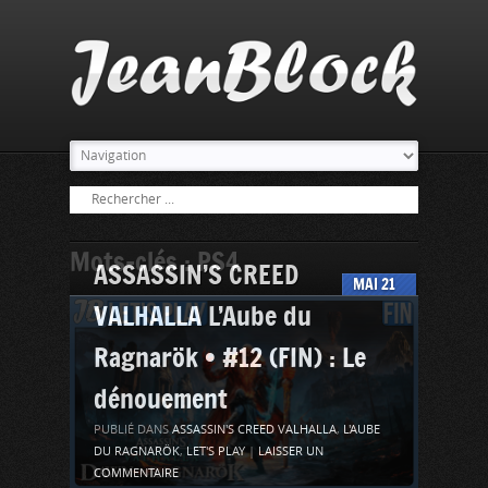
Mots-clés : PS4
ASSASSIN’S CREED
MAI
21
VALHALLA L’Aube du
Ragnarök • #12 (FIN) : Le
dénouement
PUBLIÉ DANS
ASSASSIN'S CREED VALHALLA
,
L'AUBE
DU RAGNARÖK
,
LET'S PLAY
|
LAISSER UN
COMMENTAIRE