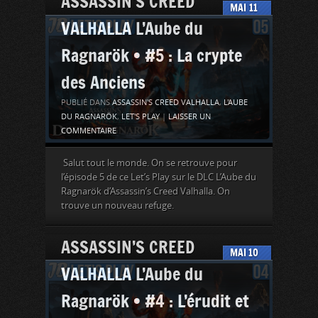
ASSASSIN’S CREED
MAI
11
VALHALLA L’Aube du
Ragnarök • #5 : La crypte
des Anciens
PUBLIÉ DANS
ASSASSIN'S CREED VALHALLA
,
L'AUBE
DU RAGNARÖK
,
LET'S PLAY
|
LAISSER UN
COMMENTAIRE
Salut tout le monde. On se retrouve pour
l’épisode 5 de ce Let’s Play sur le DLC L’Aube du
Ragnarök d’Assassin’s Creed Valhalla. On
trouve un nouveau refuge.
ASSASSIN’S CREED
MAI
10
VALHALLA L’Aube du
Ragnarök • #4 : L’érudit et