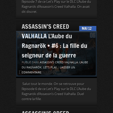
l’épisode 7 de ce Let’s Play sur le DLC L’Aube du
Ragnarök d’Assassin’s Creed Valhalla. On avait
dit discret.
ASSASSIN’S CREED
MAI
12
VALHALLA L’Aube du
Ragnarök • #6 : La fille du
seigneur de la guerre
PUBLIÉ DANS
ASSASSIN'S CREED VALHALLA
,
L'AUBE
DU RAGNARÖK
,
LET'S PLAY
|
LAISSER UN
COMMENTAIRE
Salut tout le monde. On se retrouve pour
l’épisode 6 de ce Let’s Play sur le DLC L’Aube du
Ragnarök d’Assassin’s Creed Valhalla. Duel
contre la fille.