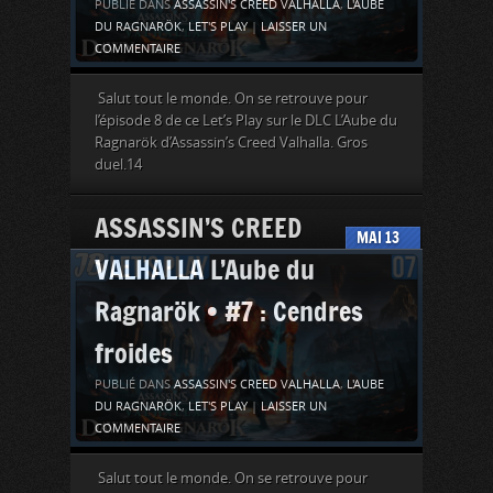
PUBLIÉ DANS
ASSASSIN'S CREED VALHALLA
,
L'AUBE
DU RAGNARÖK
,
LET'S PLAY
|
LAISSER UN
COMMENTAIRE
Salut tout le monde. On se retrouve pour
l’épisode 8 de ce Let’s Play sur le DLC L’Aube du
Ragnarök d’Assassin’s Creed Valhalla. Gros
duel.14
ASSASSIN’S CREED
MAI
13
VALHALLA L’Aube du
Ragnarök • #7 : Cendres
froides
PUBLIÉ DANS
ASSASSIN'S CREED VALHALLA
,
L'AUBE
DU RAGNARÖK
,
LET'S PLAY
|
LAISSER UN
COMMENTAIRE
Salut tout le monde. On se retrouve pour