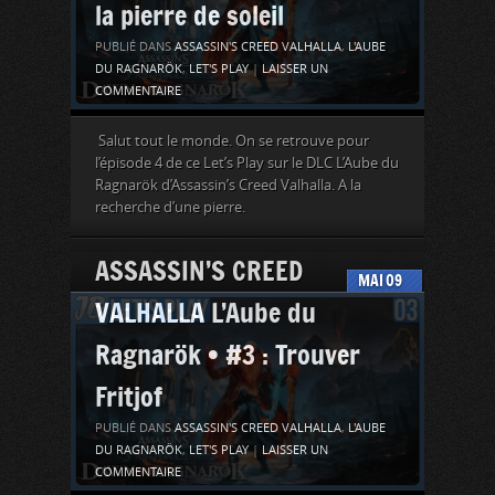
la pierre de soleil
PUBLIÉ DANS
ASSASSIN'S CREED VALHALLA
,
L'AUBE
DU RAGNARÖK
,
LET'S PLAY
|
LAISSER UN
COMMENTAIRE
Salut tout le monde. On se retrouve pour
l’épisode 4 de ce Let’s Play sur le DLC L’Aube du
Ragnarök d’Assassin’s Creed Valhalla. A la
recherche d’une pierre.
ASSASSIN’S CREED
MAI
09
VALHALLA L’Aube du
Ragnarök • #3 : Trouver
Fritjof
PUBLIÉ DANS
ASSASSIN'S CREED VALHALLA
,
L'AUBE
DU RAGNARÖK
,
LET'S PLAY
|
LAISSER UN
COMMENTAIRE