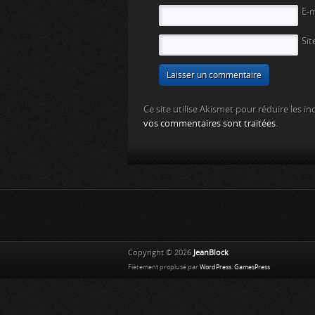
E-
Sit
Ce site utilise Akismet pour réduire les in
vos commentaires sont traitées
.
Copyright © 2026
JeanBlock
Fièrement proplusé par
WordPress
.
GamesPress