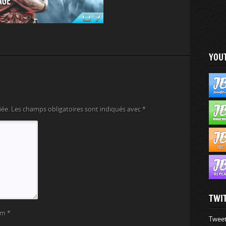
YOU
iée.
Les champs obligatoires sont indiqués avec
*
TWI
om
*
Tweet