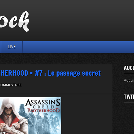
LIVE
AUC
ERHOOD • #7 : Le passage secret
Aucu
 COMMENTAIRE
TWI