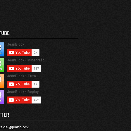
TUBE
TTER
s de @jeanblock