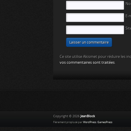
N
E-
Sit
Ce site utilise Akismet pour réduire les in
vos commentaires sont traitées
.
Copyright © 2026
JeanBlock
Fièrement proplusé par
WordPress
.
GamesPress