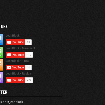
TUBE
TTER
s de @jeanblock