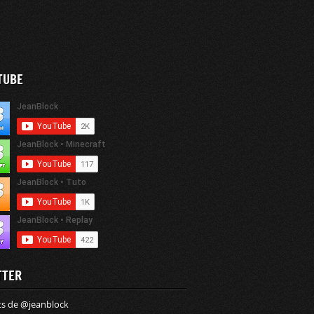
TUBE
TTER
s de @jeanblock