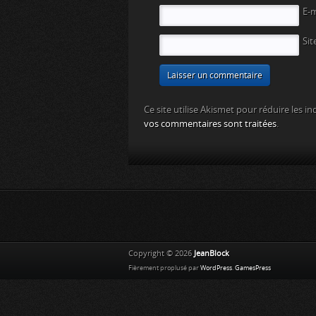
E-
Sit
Ce site utilise Akismet pour réduire les in
vos commentaires sont traitées
.
Copyright © 2026
JeanBlock
Fièrement proplusé par
WordPress
.
GamesPress