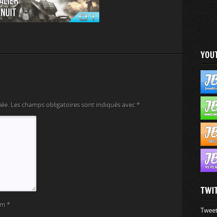
YOU
iée.
Les champs obligatoires sont indiqués avec
*
TWI
om
*
Tweet