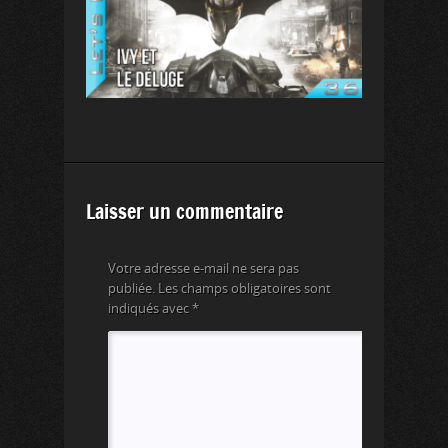
Laisser un commentaire
Votre adresse e-mail ne sera pas
publiée.
Les champs obligatoires sont
indiqués avec
*