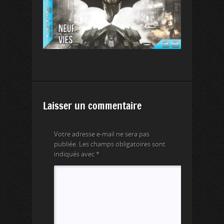
Laisser un commentaire
Votre adresse e-mail ne sera pas
publiée.
Les champs obligatoires sont
indiqués avec
*