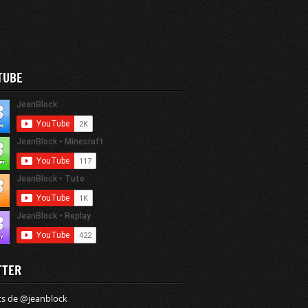
TUBE
TTER
s de @jeanblock