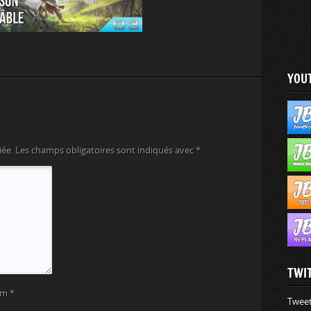
YOU
iée.
Les champs obligatoires sont indiqués avec
*
TWI
om
*
Tweet