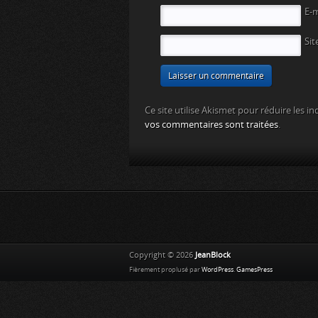
E-
Sit
Ce site utilise Akismet pour réduire les in
vos commentaires sont traitées
.
Copyright © 2026
JeanBlock
Fièrement proplusé par
WordPress
.
GamesPress