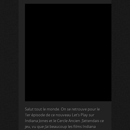
Salut tout le monde. On se retrouve pour le
1er épisode de ce nouveau Let’s Play sur
Indiana Jones et le Cercle Ancien. J’attendais ce
jeu, vu que j’ai beaucoup les films Indiana