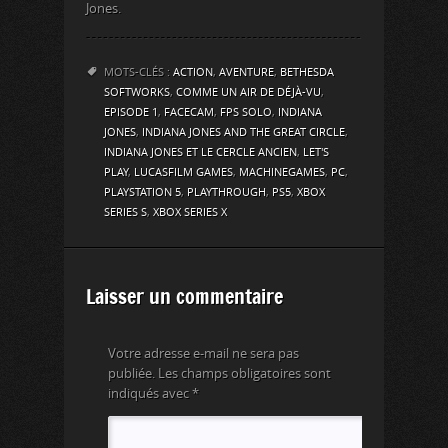
Jones.
MOTS-CLÉS :
ACTION
,
AVENTURE
,
BETHESDA
SOFTWORKS
,
COMME UN AIR DE DÉJÀ-VU
,
EPISODE 1
,
FACECAM
,
FPS SOLO
,
INDIANA
JONES
,
INDIANA JONES AND THE GREAT CIRCLE
,
INDIANA JONES ET LE CERCLE ANCIEN
,
LET'S
PLAY
,
LUCASFILM GAMES
,
MACHINEGAMES
,
PC
,
PLAYSTATION 5
,
PLAYTHROUGH
,
PS5
,
XBOX
SERIES S
,
XBOX SERIES X
Laisser un commentaire
Votre adresse e-mail ne sera pas
publiée.
Les champs obligatoires sont
indiqués avec
*