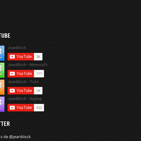
TUBE
TTER
s de @jeanblock