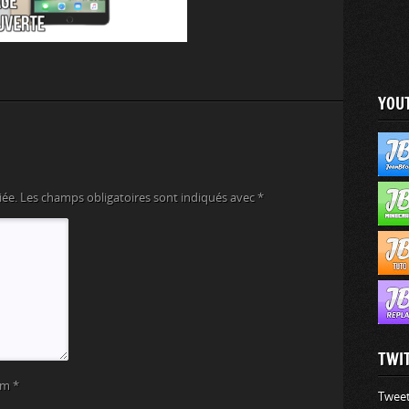
YOU
iée.
Les champs obligatoires sont indiqués avec
*
TWI
om
*
Tweet