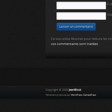
E-
Sit
Ce site utilise Akismet pour réduire les in
vos commentaires sont traitées
.
Copyright © 2026
JeanBlock
Fièrement proplusé par
WordPress
.
GamesPress