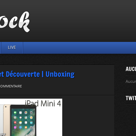
LIVE
AUC
 et Découverte | Unboxing
Aucu
 COMMENTAIRE
TWI