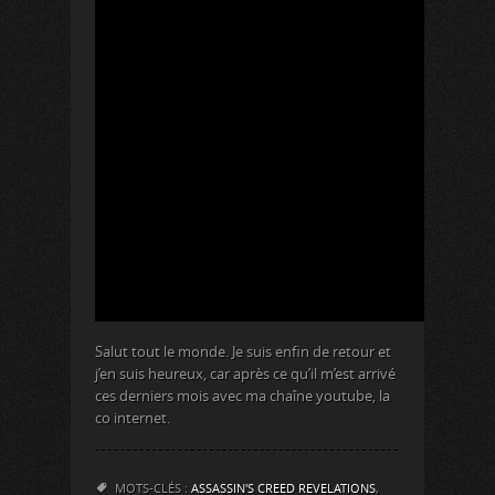
Salut tout le monde. Je suis enfin de retour et
j’en suis heureux, car après ce qu’il m’est arrivé
ces derniers mois avec ma chaîne youtube, la
co internet.
MOTS-CLÉS :
ASSASSIN'S CREED REVELATIONS
,