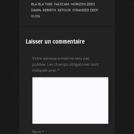
BLA BLA TIME
,
FACECAM
,
HORIZON ZERO
DAWN
,
REBIRTH
,
RETOUR
,
STRANDED DEEP
,
VLOG
Laisser un commentaire
Votre adresse e-mail ne sera pas
publiée.
Les champs obligatoires sont
indiqués avec
*
Nom
*