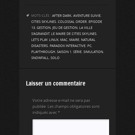
MOTS-CLÉS :
AFTER DARK
,
AVENTURE SUIVIE
,
CITIES SKYLINES
,
COLOSSAL ORDER
,
EPISODE
13
,
GESTION
,
JEU DE GESTION
,
LA VILLE
S'AGRANDIT
,
LE MAIRE DE CITIES SKYLINES
,
LET'S PLAY
,
LINUX
,
MAC
,
MAIRE
,
NATURAL
DISASTERS
,
PARADOX INTERACTIVE
,
PC
,
PLAYTHROUGH
,
SAISON 1
,
SÉRIE
,
SIMULATION
,
SNOWFALL
,
SOLO
Laisser un commentaire
Votre adresse e-mail ne sera pas
publiée.
Les champs obligatoires sont
indiqués avec
*