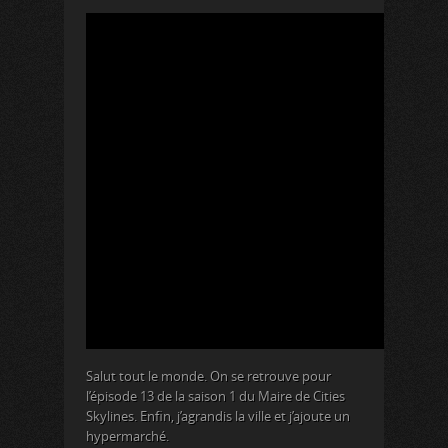
Salut tout le monde. On se retrouve pour
l’épisode 13 de la saison 1 du Maire de Cities
Skylines. Enfin, j’agrandis la ville et j’ajoute un
hypermarché.