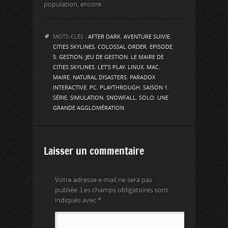
population, encore.
MOTS-CLÉS :
AFTER DARK
,
AVENTURE SUIVIE
,
CITIES SKYLINES
,
COLOSSAL ORDER
,
EPISODE
5
,
GESTION
,
JEU DE GESTION
,
LE MAIRE DE
CITIES SKYLINES
,
LET'S PLAY
,
LINUX
,
MAC
,
MAIRE
,
NATURAL DISASTERS
,
PARADOX
INTERACTIVE
,
PC
,
PLAYTHROUGH
,
SAISON 1
,
SÉRIE
,
SIMULATION
,
SNOWFALL
,
SOLO
,
UNE
GRANDE AGGLOMÉRATION
Laisser un commentaire
Votre adresse e-mail ne sera pas
publiée.
Les champs obligatoires sont
indiqués avec
*