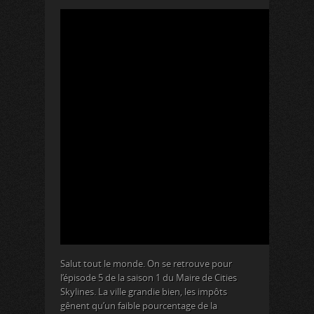
Salut tout le monde. On se retrouve pour
l’épisode 5 de la saison 1 du Maire de Cities
Skylines. La ville grandie bien, les impôts
gênent qu’un faible pourcentage de la