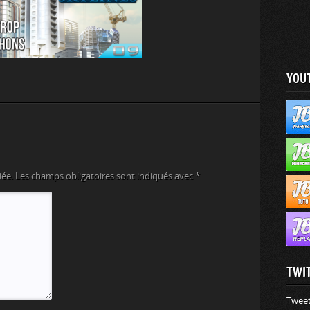
YOU
iée.
Les champs obligatoires sont indiqués avec
*
TWI
Tweet