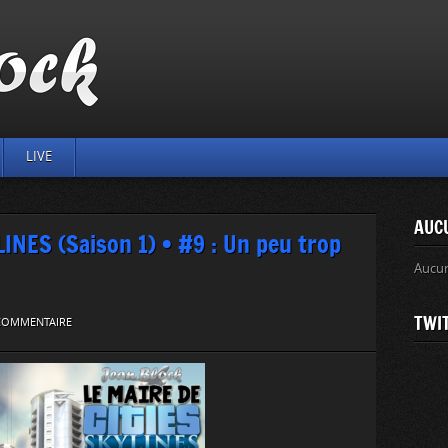
LIVE
AUC
INES (Saison 1) • #9 : Un peu trop
Aucu
TWI
 COMMENTAIRE