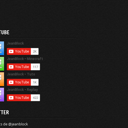
TUBE
TTER
s de @jeanblock