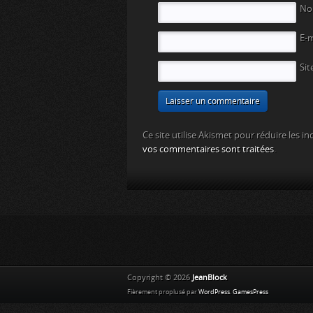
N
E-
Sit
Ce site utilise Akismet pour réduire les in
vos commentaires sont traitées
.
Copyright © 2026
JeanBlock
Fièrement proplusé par
WordPress
.
GamesPress