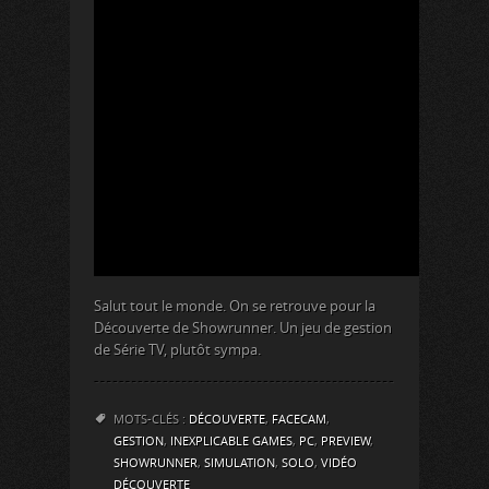
Salut tout le monde. On se retrouve pour la
Découverte de Showrunner. Un jeu de gestion
de Série TV, plutôt sympa.
MOTS-CLÉS :
DÉCOUVERTE
,
FACECAM
,
GESTION
,
INEXPLICABLE GAMES
,
PC
,
PREVIEW
,
SHOWRUNNER
,
SIMULATION
,
SOLO
,
VIDÉO
DÉCOUVERTE