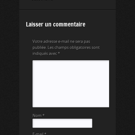
Laisser un commentaire
Votre adresse e-mail ne sera pas
publiée.
Les champs obligatoires sont
indiqués avec
*
Nom
*
E-mail
*