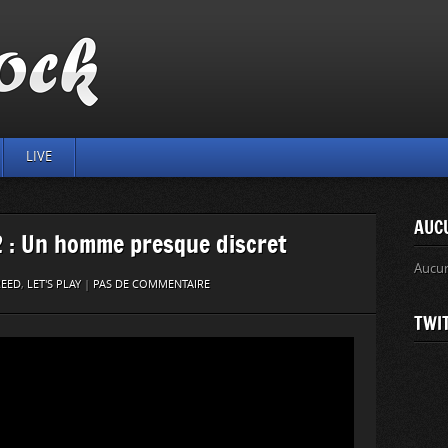
LIVE
AUC
 : Un homme presque discret
Aucu
REED
,
LET'S PLAY
|
PAS DE COMMENTAIRE
TWI