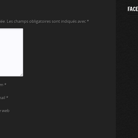
FAC
iée.
Les champs obligatoires sont indiqués avec
*
om
*
mail
*
e web