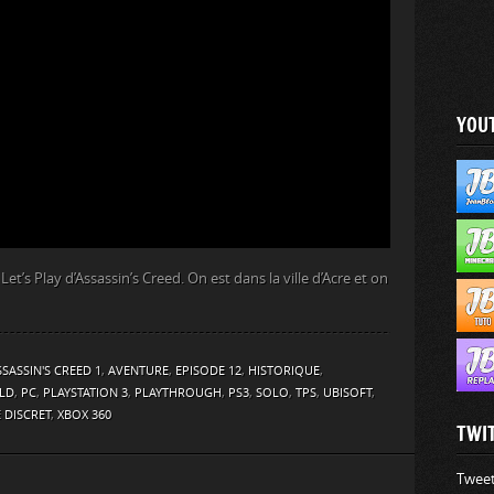
YOU
et’s Play d’Assassin’s Creed. On est dans la ville d’Acre et on
SSASSIN'S CREED 1
,
AVENTURE
,
EPISODE 12
,
HISTORIQUE
,
LD
,
PC
,
PLAYSTATION 3
,
PLAYTHROUGH
,
PS3
,
SOLO
,
TPS
,
UBISOFT
,
DISCRET
,
XBOX 360
TWI
Tweet