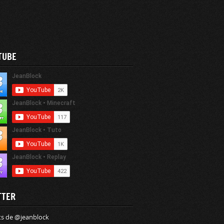
TUBE
TTER
s de @jeanblock