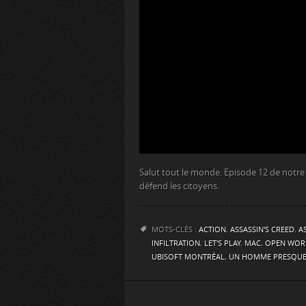
Salut tout le monde. Episode 12 de notre L
défend les citoyens.
MOTS-CLÉS :
ACTION
,
ASSASSIN'S CREED
,
A
INFILTRATION
,
LET'S PLAY
,
MAC
,
OPEN WOR
UBISOFT MONTRÉAL
,
UN HOMME PRESQUE 