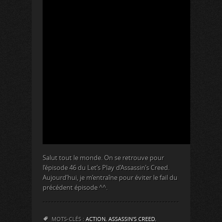
Salut tout le monde. On se retrouve pour
l’épisode 46 du Let’s Play d’Assassin’s Creed.
Aujourd’hui, je m’entraîne pour éviter le fail du
précédent épisode ^^.
MOTS-CLÉS :
ACTION
,
ASSASSIN'S CREED
,