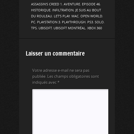
ASSASSIN'S CREED 1
,
AVENTURE
,
EPISODE 46
,
HISTORIQUE
,
INFILTRATION
,
JE SUIS AU BOUT
DU ROULEAU
,
LET'S PLAY
,
MAC
,
OPEN WORLD
,
PC
,
PLAYSTATION 3
,
PLAYTHROUGH
,
PS3
,
SOLO
,
TPS
,
UBISOFT
,
UBISOFT MONTRÉAL
,
XBOX 360
Laisser un commentaire
Votre adresse e-mail ne sera pas
publiée.
Les champs obligatoires sont
indiqués avec
*