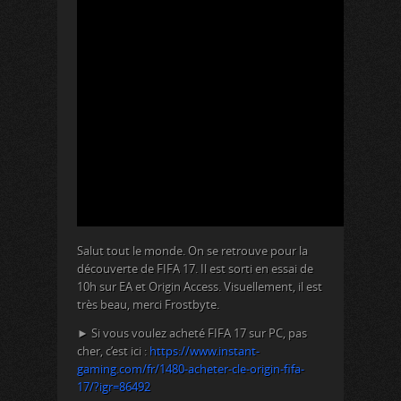
Salut tout le monde. On se retrouve pour la
découverte de FIFA 17. Il est sorti en essai de
10h sur EA et Origin Access. Visuellement, il est
très beau, merci Frostbyte.
► Si vous voulez acheté FIFA 17 sur PC, pas
cher, c’est ici :
https://www.instant-
gaming.com/fr/1480-acheter-cle-origin-fifa-
17/?igr=86492