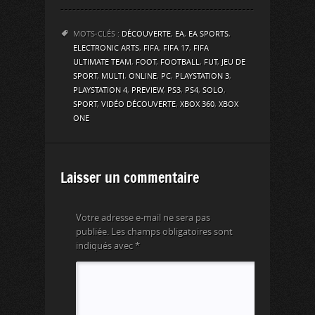
MOTS-CLÉS :
DÉCOUVERTE
,
EA
,
EA SPORTS
,
ELECTRONIC ARTS
,
FIFA
,
FIFA 17
,
FIFA
ULTIMATE TEAM
,
FOOT
,
FOOTBALL
,
FUT
,
JEU DE
SPORT
,
MULTI
,
ONLINE
,
PC
,
PLAYSTATION 3
,
PLAYSTATION 4
,
PREVIEW
,
PS3
,
PS4
,
SOLO
,
SPORT
,
VIDÉO DÉCOUVERTE
,
XBOX 360
,
XBOX
ONE
Laisser un commentaire
Votre adresse e-mail ne sera pas
publiée.
Les champs obligatoires sont
indiqués avec
*