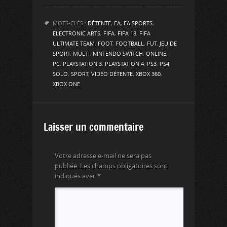
MOTS-CLÉS :
DÉTENTE
,
EA
,
EA SPORTS
,
ELECTRONIC ARTS
,
FIFA
,
FIFA 18
,
FIFA
ULTIMATE TEAM
,
FOOT
,
FOOTBALL
,
FUT
,
JEU DE
SPORT
,
MULTI
,
NINTENDO SWITCH
,
ONLINE
,
PC
,
PLAYSTATION 3
,
PLAYSTATION 4
,
PS3
,
PS4
,
SOLO
,
SPORT
,
VIDÉO DÉTENTE
,
XBOX 360
,
XBOX ONE
Laisser un commentaire
Votre adresse e-mail ne sera pas
publiée.
Les champs obligatoires sont
indiqués avec
*