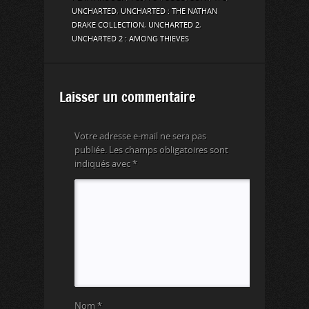
UNCHARTED
,
UNCHARTED : THE NATHAN
DRAKE COLLECTION
,
UNCHARTED 2
,
UNCHARTED 2 : AMONG THIEVES
Laisser un commentaire
Votre adresse e-mail ne sera pas
publiée.
Les champs obligatoires sont
indiqués avec
*
Nom
*