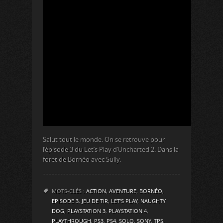
Salut tout le monde. On se retrouve pour
l’épisode 3 du Let’s Play d’Uncharted 2. Dans la
foret de Bornéo avec Sully.
MOTS-CLÉS :
ACTION
,
AVENTURE
,
BORNÉO
,
EPISODE 3
,
JEU DE TIR
,
LET'S PLAY
,
NAUGHTY
DOG
,
PLAYSTATION 3
,
PLAYSTATION 4
,
PLAYTHROUGH
,
PS3
,
PS4
,
SOLO
,
SONY
,
TPS
,