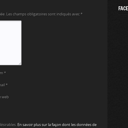
FAC
iée.
Les champs obligatoires sont indiqués avec
*
om
*
mail
*
e web
désirables.
En savoir plus sur la façon dont les données de