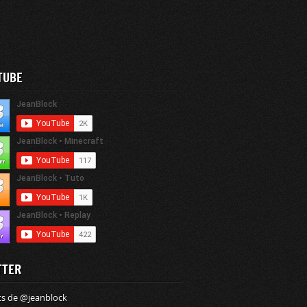
TUBE
TTER
s de @jeanblock