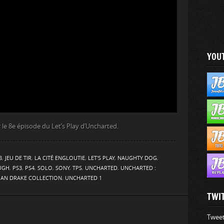
YOU
le 8e épisode du Let’s Play d’Uncharted.
8
,
JEU DE TIR
,
LA CITÉ ENGLOUTIE
,
LET'S PLAY
,
NAUGHTY DOG
,
UGH
,
PS3
,
PS4
,
SOLO
,
SONY
,
TPS
,
UNCHARTED
,
UNCHARTED :
HAN DRAKE COLLECTION
,
UNCHARTED 1
TWI
Tweet