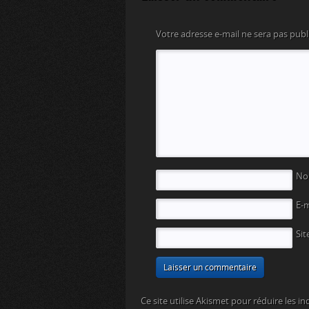
Votre adresse e-mail ne sera pas publ
N
E-
Sit
Ce site utilise Akismet pour réduire les in