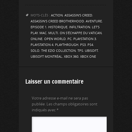
MOTS-CLÉS :
ACTION
,
ASSASSIN'S CREED
,
ASSASSIN'S CREED BROTHERHOOD
,
AVENTURE
,
EPISODE 1
,
HISTORIQUE
,
INFILTRATION
,
LET'S
PLAY
,
MAC
,
MULTI
,
ON S'ÉCHAPPE DU VATICAN
,
ONLINE
,
OPEN WORLD
,
PC
,
PLAYSTATION 3
,
PLAYSTATION 4
,
PLAYTHROUGH
,
PS3
,
PS4
,
SOLO
,
THE EZIO COLLECTION
,
TPS
,
UBISOFT
,
UBISOFT MONTRÉAL
,
XBOX 360
,
XBOX ONE
Laisser un commentaire
Votre adresse e-mail ne sera pas
publiée.
Les champs obligatoires sont
indiqués avec
*