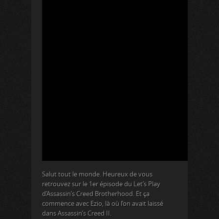
Salut tout le monde. Heureux de vous
retrouvez sur le 1er épisode du Let’s Play
d’Assassin’s Creed Brotherhood. Et ça
commence avec Ezio, là où l’on avait laissé
dans Assassin’s Creed II.