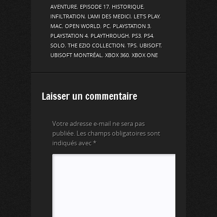
AVENTURE
,
EPISODE 17
,
HISTORIQUE
,
INFILTRATION
,
L'AMI DES MEDICI
,
LET'S PLAY
,
MAC
,
OPEN WORLD
,
PC
,
PLAYSTATION 3
,
PLAYSTATION 4
,
PLAYTHROUGH
,
PS3
,
PS4
,
SOLO
,
THE EZIO COLLECTION
,
TPS
,
UBISOFT
,
UBISOFT MONTRÉAL
,
XBOX 360
,
XBOX ONE
Laisser un commentaire
Votre adresse e-mail ne sera pas
publiée.
Les champs obligatoires sont
indiqués avec
*