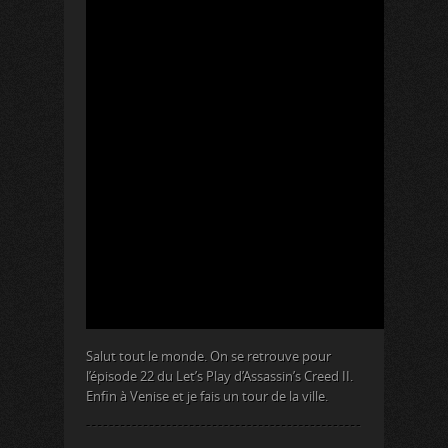
Salut tout le monde. On se retrouve pour
l’épisode 22 du Let’s Play d’Assassin’s Creed II.
Enfin à Venise et je fais un tour de la ville.