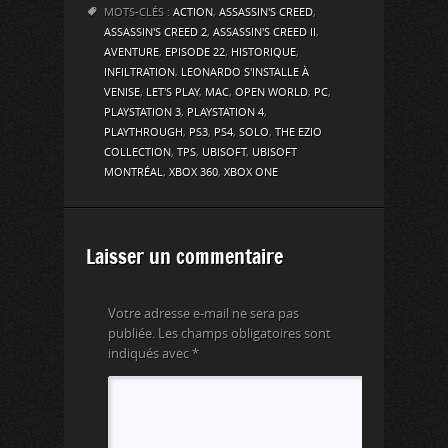
MOTS-CLÉS :
ACTION
,
ASSASSIN'S CREED
,
ASSASSIN'S CREED 2
,
ASSASSIN'S CREED II
,
AVENTURE
,
EPISODE 22
,
HISTORIQUE
,
INFILTRATION
,
LEONARDO S'INSTALLE À
VENISE
,
LET'S PLAY
,
MAC
,
OPEN WORLD
,
PC
,
PLAYSTATION 3
,
PLAYSTATION 4
,
PLAYTHROUGH
,
PS3
,
PS4
,
SOLO
,
THE EZIO
COLLECTION
,
TPS
,
UBISOFT
,
UBISOFT
MONTRÉAL
,
XBOX 360
,
XBOX ONE
Laisser un commentaire
Votre adresse e-mail ne sera pas
publiée.
Les champs obligatoires sont
indiqués avec
*