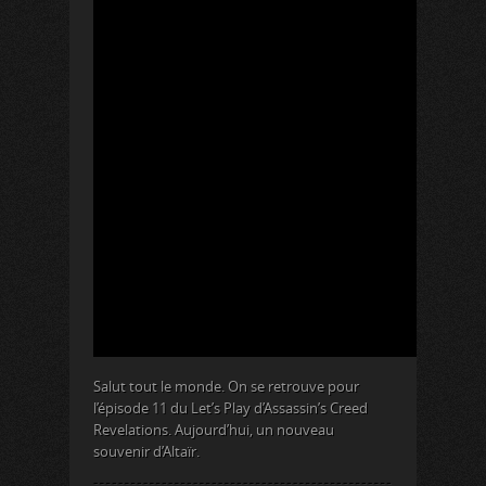
Salut tout le monde. On se retrouve pour
l’épisode 11 du Let’s Play d’Assassin’s Creed
Revelations. Aujourd’hui, un nouveau
souvenir d’Altaïr.