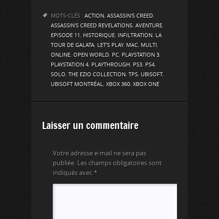
MOTS-CLÉS :
ACTION
,
ASSASSIN'S CREED
,
ASSASSIN'S CREED REVELATIONS
,
AVENTURE
,
EPISODE 11
,
HISTORIQUE
,
INFILTRATION
,
LA
TOUR DE GALATA
,
LET'S PLAY
,
MAC
,
MULTI
,
ONLINE
,
OPEN WORLD
,
PC
,
PLAYSTATION 3
,
PLAYSTATION 4
,
PLAYTHROUGH
,
PS3
,
PS4
,
SOLO
,
THE EZIO COLLECTION
,
TPS
,
UBISOFT
,
UBISOFT MONTRÉAL
,
XBOX 360
,
XBOX ONE
Laisser un commentaire
Votre adresse e-mail ne sera pas
publiée.
Les champs obligatoires sont
indiqués avec
*