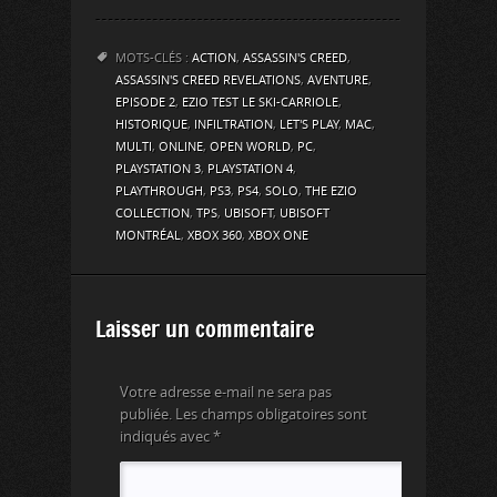
MOTS-CLÉS :
ACTION
,
ASSASSIN'S CREED
,
ASSASSIN'S CREED REVELATIONS
,
AVENTURE
,
EPISODE 2
,
EZIO TEST LE SKI-CARRIOLE
,
HISTORIQUE
,
INFILTRATION
,
LET'S PLAY
,
MAC
,
MULTI
,
ONLINE
,
OPEN WORLD
,
PC
,
PLAYSTATION 3
,
PLAYSTATION 4
,
PLAYTHROUGH
,
PS3
,
PS4
,
SOLO
,
THE EZIO
COLLECTION
,
TPS
,
UBISOFT
,
UBISOFT
MONTRÉAL
,
XBOX 360
,
XBOX ONE
Laisser un commentaire
Votre adresse e-mail ne sera pas
publiée.
Les champs obligatoires sont
indiqués avec
*