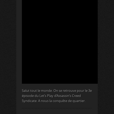
Salut tout le monde. On se retrouve pour le 3e
épisode du Let’s Play d’Assassin’s Creed
Syndicate. A nous la conquête de quartier.