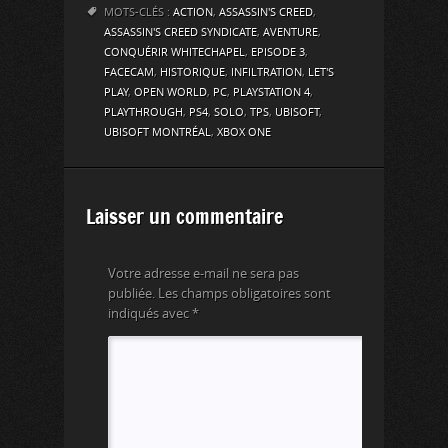
MOTS-CLÉS :
ACTION
,
ASSASSIN'S CREED
,
ASSASSIN'S CREED SYNDICATE
,
AVENTURE
,
CONQUÉRIR WHITECHAPEL
,
EPISODE 3
,
FACECAM
,
HISTORIQUE
,
INFILTRATION
,
LET'S
PLAY
,
OPEN WORLD
,
PC
,
PLAYSTATION 4
,
PLAYTHROUGH
,
PS4
,
SOLO
,
TPS
,
UBISOFT
,
UBISOFT MONTRÉAL
,
XBOX ONE
Laisser un commentaire
Votre adresse e-mail ne sera pas
publiée.
Les champs obligatoires sont
indiqués avec
*