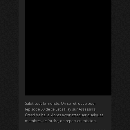
Salut tout le monde. On se retrouve pour
l’épisode 38 de ce Let’s Play sur Assassin’s
Creed Valhalla. Après avoir attaquer quelques
membres de l’ordre, on repart en mission.