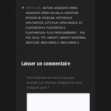
MOTS-CLÉS :
ACTION
,
ASSASSIN'S CREED
,
ASSASSIN'S CREED VALHALLA
,
AVENTURE
,
EPISODE 38
,
FACECAM
,
HISTORIQUE
,
INFILTRATION
,
LET'S PLAY
,
OPEN WORLD
,
PC
,
PLAYSTATION 4
,
PLAYSTATION 5
,
PLAYTHROUGH
,
PLUS PROFONDÉMENT...
,
PS4
,
PS5
,
SOLO
,
TPS
,
UBISOFT
,
UBISOFT MONTRÉAL
,
XBOX ONE
,
XBOX SERIES S
,
XBOX SERIES X
Laisser un commentaire
Votre adresse e-mail ne sera pas
publiée.
Les champs obligatoires sont
indiqués avec
*