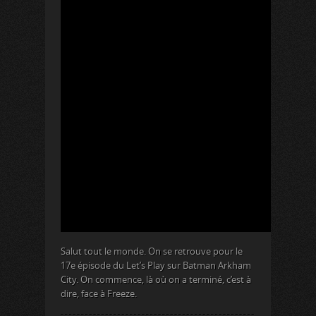
Salut tout le monde. On se retrouve pour le
17e épisode du Let’s Play sur Batman Arkham
City. On commence, là où on a terminé, c’est à
dire, face à Freeze.