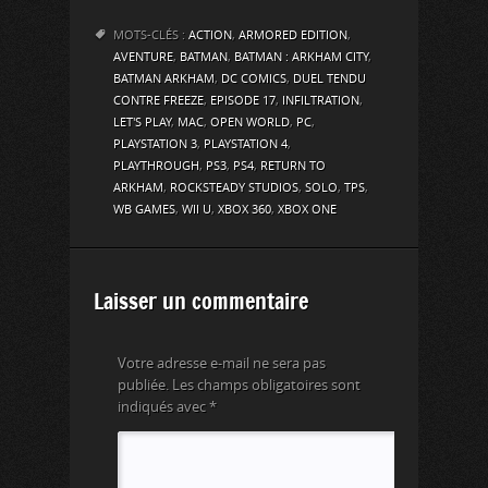
MOTS-CLÉS :
ACTION
,
ARMORED EDITION
,
AVENTURE
,
BATMAN
,
BATMAN : ARKHAM CITY
,
BATMAN ARKHAM
,
DC COMICS
,
DUEL TENDU
CONTRE FREEZE
,
EPISODE 17
,
INFILTRATION
,
LET'S PLAY
,
MAC
,
OPEN WORLD
,
PC
,
PLAYSTATION 3
,
PLAYSTATION 4
,
PLAYTHROUGH
,
PS3
,
PS4
,
RETURN TO
ARKHAM
,
ROCKSTEADY STUDIOS
,
SOLO
,
TPS
,
WB GAMES
,
WII U
,
XBOX 360
,
XBOX ONE
Laisser un commentaire
Votre adresse e-mail ne sera pas
publiée.
Les champs obligatoires sont
indiqués avec
*