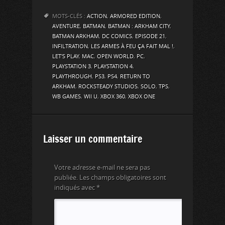
MOTS-CLÉS :
ACTION
,
ARMORED EDITION
,
AVENTURE
,
BATMAN
,
BATMAN : ARKHAM CITY
,
BATMAN ARKHAM
,
DC COMICS
,
EPISODE 21
,
INFILTRATION
,
LES ARMES À FEU ÇA FAIT MAL !
,
LET'S PLAY
,
MAC
,
OPEN WORLD
,
PC
,
PLAYSTATION 3
,
PLAYSTATION 4
,
PLAYTHROUGH
,
PS3
,
PS4
,
RETURN TO
ARKHAM
,
ROCKSTEADY STUDIOS
,
SOLO
,
TPS
,
WB GAMES
,
WII U
,
XBOX 360
,
XBOX ONE
Laisser un commentaire
Votre adresse e-mail ne sera pas
publiée.
Les champs obligatoires sont
indiqués avec
*