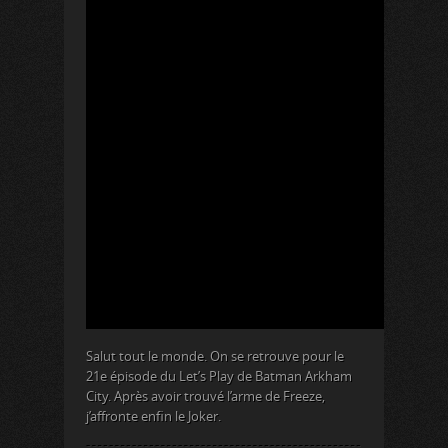
Salut tout le monde. On se retrouve pour le
21e épisode du Let’s Play de Batman Arkham
City. Après avoir trouvé l’arme de Freeze,
j’affronte enfin le Joker.