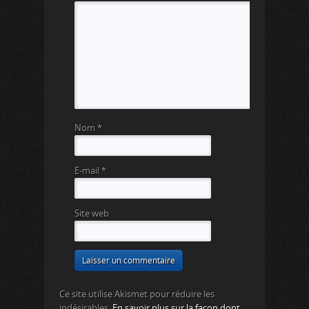
Nom
*
E-mail
*
Site web
Ce site utilise Akismet pour réduire les
indésirables.
En savoir plus sur la façon dont