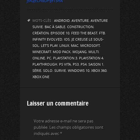
jsfGjEChdDPpfTSnA
MOTS-CLÉS :
ANDROID
,
AVENTURE
,
AVENTURE
SUIVIE
,
BAC À SABLE
,
CONSTRUCTION
,
CRÉATION
,
EPISODE 10
,
FEED THE BEAST
,
FTB
,
INFINITY EVOLVED
,
IOS
,
JE CREUSE LE SOUS-
SOL
,
LET'S PLAY
,
LINUX
,
MAC
,
MICROSOFT
,
MINECRAFT
,
MOD PACK
,
MOJANG
,
MULTI
,
ONLINE
,
PC
,
PLAYSTATION 3
,
PLAYSTATION 4
,
PLAYTHROUGH
,
PS VITA
,
PS3
,
PS4
,
SAISON 1
,
SÉRIE
,
SOLO
,
SURVIE
,
WINDOWS 10
,
XBOX 360
,
XBOX ONE
Laisser un commentaire
Votre adresse e-mail ne sera pas
publiée.
Les champs obligatoires sont
indiqués avec
*