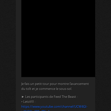
Je fais un petit tour pour montre l’avancement
du toît et je commence le sous-sol.
► Les participants de Feed The Beast :
• LetoVII :
https://www.youtube.com/channel/UCW4GI-