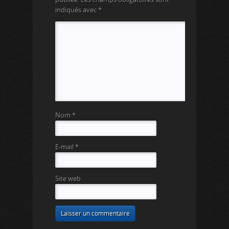
indiqués avec
*
Nom
*
E-mail
*
Site web