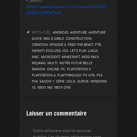
• LetoVII :
https://www.youtube.com/channel/UCW4GI-
jsfGjEChdDPpfTSnA
MOTS-CLÉS :
ANDROID
,
AVENTURE
,
AVENTURE
SUIVIE
,
BAC À SABLE
,
CONSTRUCTION
,
CRÉATION
,
EPISODE 5
,
FEED THE BEAST
,
FTB
,
INFINITY EVOLVED
,
IOS
,
LET'S PLAY
,
LINUX
,
MAC
,
MICROSOFT
,
MINECRAFT
,
MOD PACK
,
MOJANG
,
MULTI
,
NOTRE FUTUR BELLE
MAISON
,
ONLINE
,
PC
,
PLAYSTATION 3
,
PLAYSTATION 4
,
PLAYTHROUGH
,
PS VITA
,
PS3
,
PS4
,
SAISON 1
,
SÉRIE
,
SOLO
,
SURVIE
,
WINDOWS
10
,
XBOX 360
,
XBOX ONE
Laisser un commentaire
Votre adresse e-mail ne sera pas
publiée.
Les champs obligatoires sont