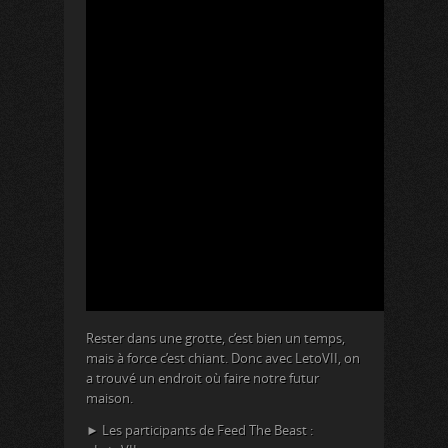
Rester dans une grotte, c’est bien un temps,
mais à force c’est chiant. Donc avec LetoVII, on
a trouvé un endroit où faire notre futur
maison.
► Les participants de Feed The Beast :