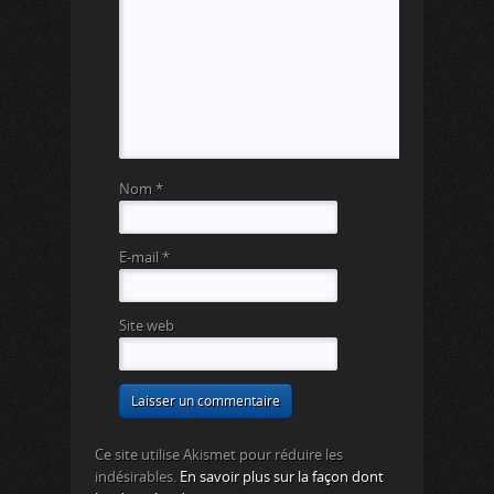
Nom
*
E-mail
*
Site web
Ce site utilise Akismet pour réduire les
indésirables.
En savoir plus sur la façon dont