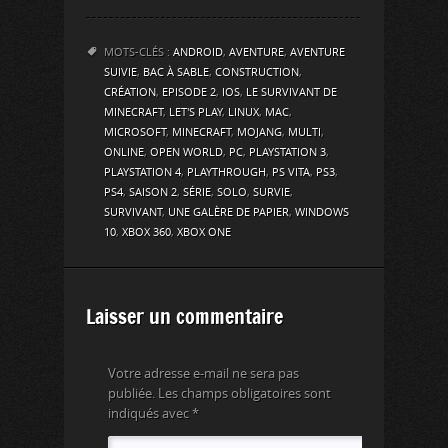
MOTS-CLÉS :
ANDROID
,
AVENTURE
,
AVENTURE
SUIVIE
,
BAC À SABLE
,
CONSTRUCTION
,
CRÉATION
,
EPISODE 2
,
IOS
,
LE SURVIVANT DE
MINECRAFT
,
LET'S PLAY
,
LINUX
,
MAC
,
MICROSOFT
,
MINECRAFT
,
MOJANG
,
MULTI
,
ONLINE
,
OPEN WORLD
,
PC
,
PLAYSTATION 3
,
PLAYSTATION 4
,
PLAYTHROUGH
,
PS VITA
,
PS3
,
PS4
,
SAISON 2
,
SÉRIE
,
SOLO
,
SURVIE
,
SURVIVANT
,
UNE GALÈRE DE PAPIER
,
WINDOWS
10
,
XBOX 360
,
XBOX ONE
Laisser un commentaire
Votre adresse e-mail ne sera pas
publiée.
Les champs obligatoires sont
indiqués avec
*