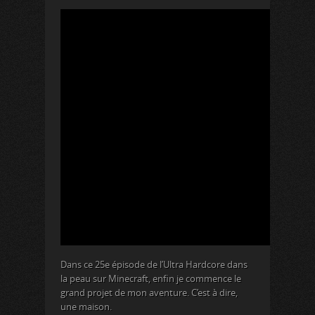
Dans ce 25e épisode de l’Ultra Hardcore dans
la peau sur Minecraft, enfin je commence le
grand projet de mon aventure. C’est à dire,
une maison.