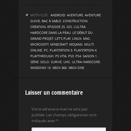
MOTS-CLÉS :
ANDROID
,
AVENTURE
,
AVENTURE
SUIVIE
,
BAC À SABLE
,
CONSTRUCTION
,
CRÉATION
,
EPISODE 25
,
IOS
,
L'ULTRA
HARDCORE DANS LA PEAU
,
LE DÉBUT DU
GRAND PROJET
,
LET'S PLAY
,
LINUX
,
MAC
,
MICROSOFT
,
MINECRAFT
,
MOJANG
,
MULTI
,
ONLINE
,
PC
,
PLAYSTATION 3
,
PLAYSTATION 4
,
PLAYTHROUGH
,
PS VITA
,
PS3
,
PS4
,
SAISON 1
,
SÉRIE
,
SOLO
,
SURVIE
,
UHC
,
ULTRA HARDCORE
,
WINDOWS 10
,
XBOX 360
,
XBOX ONE
Laisser un commentaire
Votre adresse e-mail ne sera pas
publiée.
Les champs obligatoires sont
indiqués avec
*