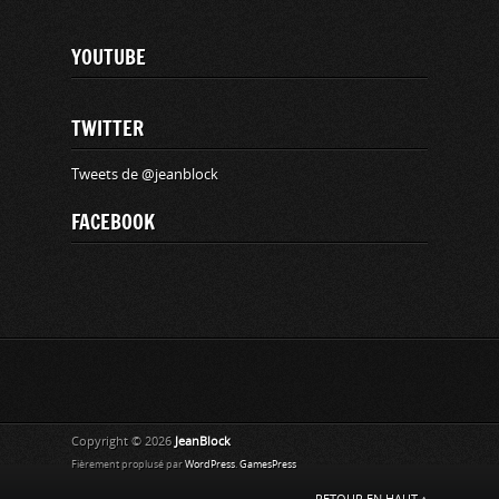
YOUTUBE
TWITTER
Tweets de @jeanblock
FACEBOOK
Copyright © 2026
JeanBlock
Fièrement proplusé par
WordPress
.
GamesPress