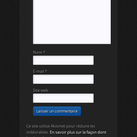
Nom
*
E-mail
*
Site web
Ce site utilise Akismet pour réduire les
indésirables.
En savoir plus sur la façon dont